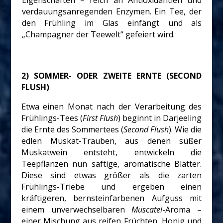
verdauungsanregenden Enzymen. Ein Tee, der
den Frühling im Glas einfängt und als
„Champagner der Teewelt“ gefeiert wird.
2) SOMMER- ODER ZWEITE ERNTE (SECOND
FLUSH)
Etwa einen Monat nach der Verarbeitung des
Frühlings-Tees (
First Flush
) beginnt in Darjeeling
die Ernte des Sommertees (
Second Flush
). Wie die
edlen Muskat-Trauben, aus denen süßer
Muskatwein entsteht, entwickeln die
Teepflanzen nun saftige, aromatische Blätter.
Diese sind etwas größer als die zarten
Frühlings-Triebe und ergeben einen
kräftigeren, bernsteinfarbenen Aufguss mit
einem unverwechselbaren
Muscatel
-Aroma –
einer Mischung aus reifen Früchten, Honig und