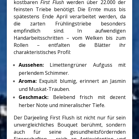
kostbaren
First Flush
werden über 22.000 der
feinsten Triebe benötigt. Die Ernte muss bis
spätestens Ende April verarbeitet werden, da
die zarten Frühlingstriebe besonders
empfindlich sind. In aufwendigen
Handarbeitsschritten – vom Welken bis zum
Rollen – entfalten die Blätter ihr
charakteristisches Profil:
Aussehen:
Limettengrüner Aufguss mit
perlendem Schimmer.
Aroma:
Exquisit blumig, erinnert an Jasmin
und Muskat-Trauben.
Geschmack:
Belebend frisch mit dezent
herber Note und mineralischer Tiefe.
Der Darjeeling First Flush ist nicht nur für sein
unvergleichliches Bouquet berühmt, sondern
auch für seine gesundheitsfördernden
Eigenschaften – reich an Antioxidantien und